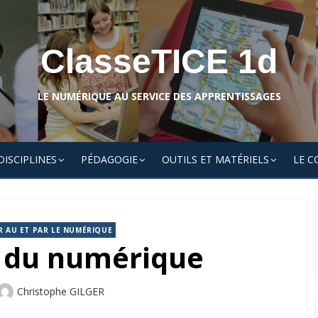
ClasseTICE 1d
LE NUMÉRIQUE AU SERVICE DES APPRENTISSAGES
DISCIPLINES
PÉDAGOGIE
OUTILS ET MATÉRIELS
LE C
R AU ET PAR LE NUMÉRIQUE
e du numérique
Author
Christophe GILGER