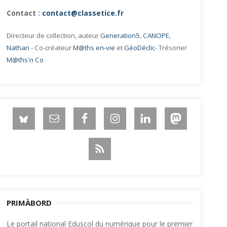
Contact :
contact@classetice.fr
Directeur de collection, auteur
Generation5
,
CANOPE
,
Nathan
- Co-créateur
M@ths en-vie
et
GéoDéclic
- Trésorier
M@ths'n Co
PRIMÀBORD
Le portail national Eduscol du numérique pour le premier