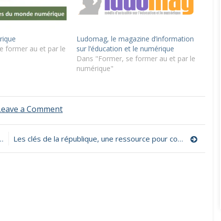
rique
Ludomag, le magazine d’information
 former au et par le
sur l’éducation et le numérique
Dans "Former, se former au et par le
numérique"
on
Leave a Comment
Un
glossaire
du
Les clés de la république, une ressource pour comprendre la démocratie
numérique