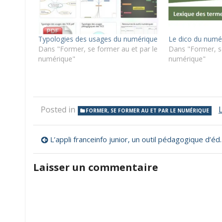
Typologies des usages du numérique
Le dico du numé
Dans "Former, se former au et par le
Dans "Former, se
numérique"
numérique"
Posted in
FORMER, SE FORMER AU ET PAR LE NUMÉRIQUE
Navigation
L’appli franceinfo junior, un outil pédagogique d’éducation aux médias à destination des enseignants et de leurs classes
de
Laisser un commentaire
l’article