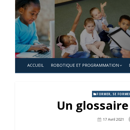
Skip
to
content
ACCUEIL
ROBOTIQUE ET PROGRAMMATION
FORMER, SE FORME
Un glossair
Posted
17 Avril 2021
On