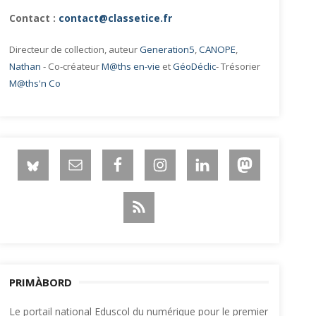
Contact :
contact@classetice.fr
Directeur de collection, auteur
Generation5
,
CANOPE
,
Nathan
- Co-créateur
M@ths en-vie
et
GéoDéclic
- Trésorier
M@ths'n Co
PRIMÀBORD
Le portail national Eduscol du numérique pour le premier