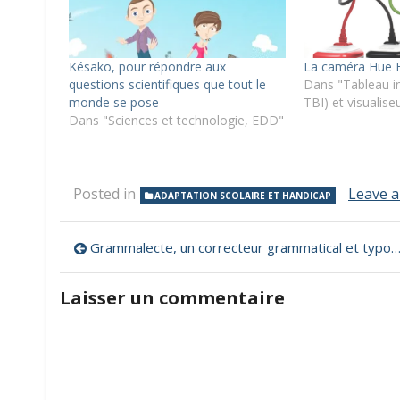
Késako, pour répondre aux
La caméra Hue 
questions scientifiques que tout le
Dans "Tableau int
monde se pose
TBI) et visualise
Dans "Sciences et technologie, EDD"
Posted in
Leave 
ADAPTATION SCOLAIRE ET HANDICAP
Navigation
Grammalecte, un correcteur grammatical et typographique
de
Laisser un commentaire
l’article