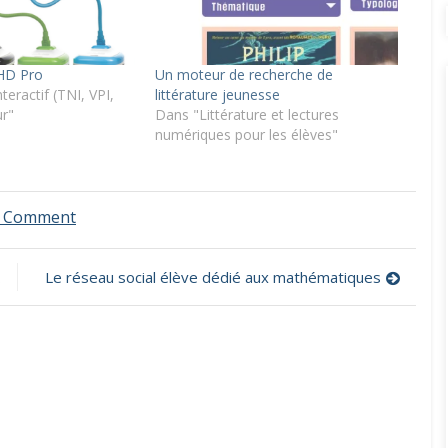
HD Pro
Un moteur de recherche de
eractif (TNI, VPI,
littérature jeunesse
ur"
Dans "Littérature et lectures
numériques pour les élèves"
on
a Comment
« Mon
petit
frère
Le réseau social élève dédié aux mathématiques
de
la
lune »,
un
film
d’animation
sur
l’autisme