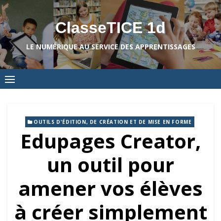
Skip
to
ClasseTICE 1d
content
LE NUMÉRIQUE AU SERVICE DES APPRENTISSAGES
OUTILS D'ÉDITION, DE CRÉATION ET DE MISE EN FORME
Edupages Creator,
un outil pour
amener vos élèves
à créer simplement