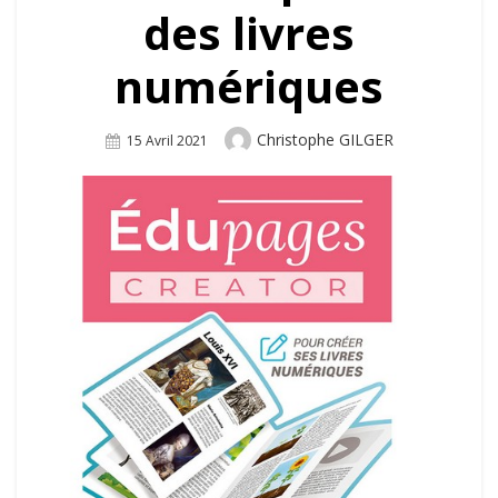
des livres
numériques
Author
Christophe GILGER
Posted
15 Avril 2021
On