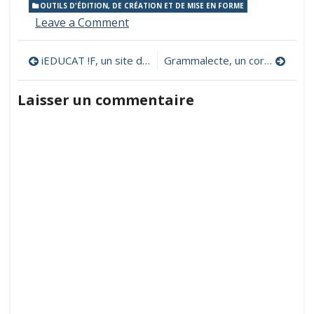
OUTILS D'ÉDITION, DE CRÉATION ET DE MISE EN FORME
on
Leave a Comment
Edupages
Creator,
Navigation
iEDUCAT !F, un site de jeux éducatifs en ligne pour les enfants de la maternelle à l’élémentaire
Grammalecte, un correcteur grammatical et typographique
un
outil
de
pour
Laisser un commentaire
amener
l’article
vos
élèves
à
créer
simplement
des
livres
numériques