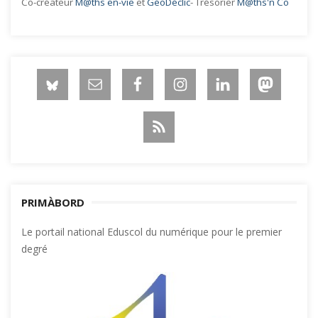
Co-créateur
M@ths en-vie
et
GéoDéclic
- Trésorier
M@ths'n Co
PRIMÀBORD
Le portail national Eduscol du numérique pour le premier
degré