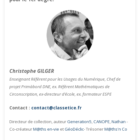
Christophe GILGER
Enseignant Référent pour les Usages du Numérique, Chef de
projet Primàbord DNE, ex. Référent Mathématiques de
Circonscription, ex-directeur d’école, ex. formateur ESPE
Contact :
contact@classetice.fr
Directeur de collection, auteur
Generation5
,
CANOPE
,
Nathan
-
Co-créateur
M@ths en-vie
et
GéoDéclic
- Trésorier
M@ths'n Co