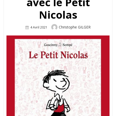
avec le Petit
Nicolas
Author
Christophe GILGER
Posted
4 Avril 2021
On