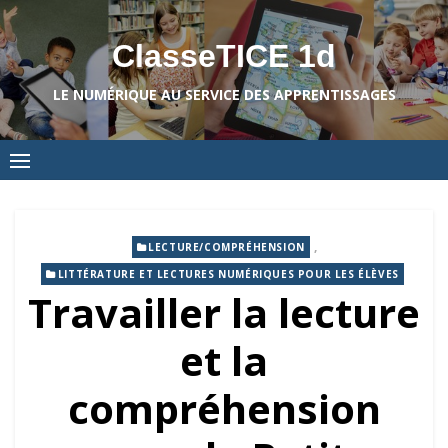
Skip
to
ClasseTICE 1d
content
LE NUMÉRIQUE AU SERVICE DES APPRENTISSAGES
,
LECTURE/COMPRÉHENSION
LITTÉRATURE ET LECTURES NUMÉRIQUES POUR LES ÉLÈVES
Travailler la lecture
et la
compréhension