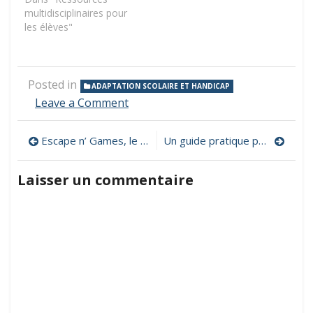
multidisciplinaires pour
les élèves"
Posted in
ADAPTATION SCOLAIRE ET HANDICAP
on
Leave a Comment
Des
films
Navigation
Escape n’ Games, le site des jeux d’évasion pédagogiques et de la gamification
Un guide pratique pour mettre en œuvre un Escape Game dans sa classe
d’animation
pour
de
présenter
Laisser un commentaire
les
l’article
troubles
d’apprentissage