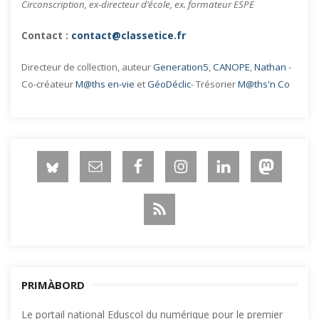
Circonscription, ex-directeur d’école, ex. formateur ESPE
Contact :
contact@classetice.fr
Directeur de collection, auteur
Generation5
,
CANOPE
,
Nathan
-
Co-créateur
M@ths en-vie
et
GéoDéclic
- Trésorier
M@ths'n Co
PRIMÀBORD
Le portail national Eduscol du numérique pour le premier