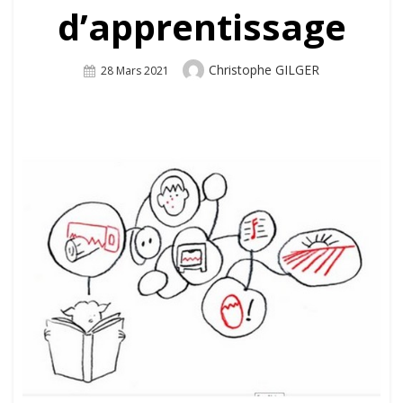
d’apprentissage
Author
Christophe GILGER
Posted
28 Mars 2021
On