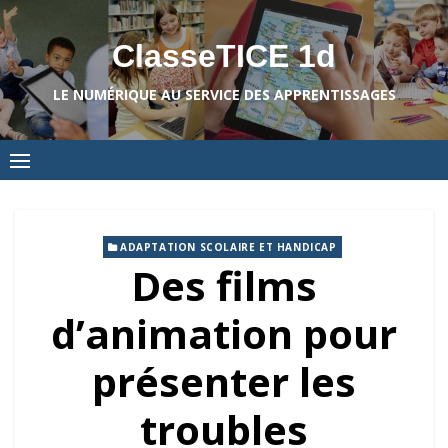
Skip
to
ClasseTICE 1d
content
LE NUMÉRIQUE AU SERVICE DES APPRENTISSAGES
ADAPTATION SCOLAIRE ET HANDICAP
Des films
d’animation pour
présenter les
troubles