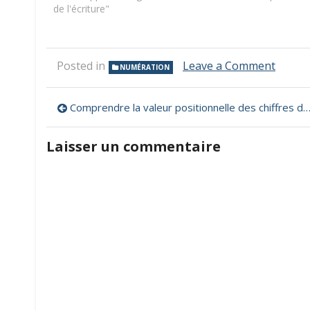
de l'écriture"
on
Posted in
Leave a Comment
NUMÉRATION
Écrire
des
Navigation
nombr
Comprendre la valeur positionnelle des chiffres dans un nombre
en
de
lettres
Laisser un commentaire
ou
l’article
en
chiffre