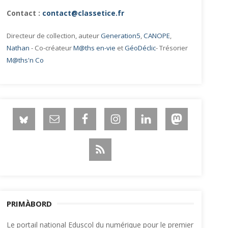
Contact :
contact@classetice.fr
Directeur de collection, auteur
Generation5
,
CANOPE
,
Nathan
- Co-créateur
M@ths en-vie
et
GéoDéclic
- Trésorier
M@ths'n Co
PRIMÀBORD
Le portail national Eduscol du numérique pour le premier