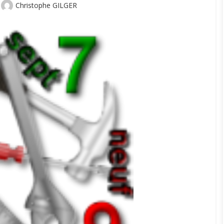
Author
Christophe GILGER