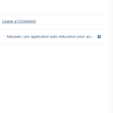
on
Leave a Comment
Afficher
et
visualiser
Mazaam, une application ludo-éducative pour accompagner le développement cognitif et social des enfants
tous
les
tracés
des
lettres
et
des
chiffres