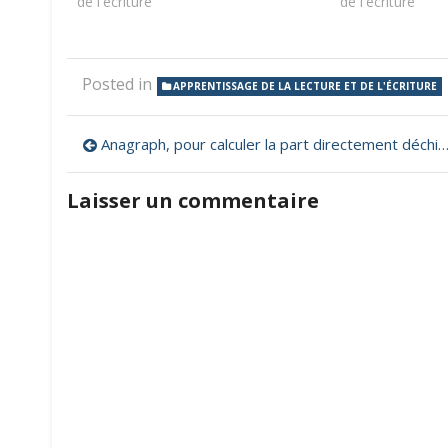
de l'écriture"
de l'écriture"
Posted in
APPRENTISSAGE DE LA LECTURE ET DE L'ÉCRITURE
Navigation
Anagraph, pour calculer la part directement déchiffrable des textes de lecture
de
Laisser un commentaire
l’article