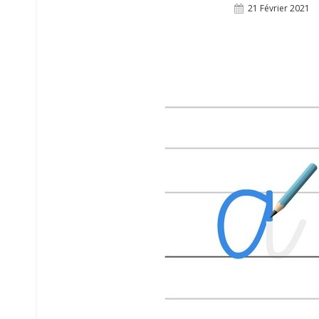
Posted
21 Février 2021
On