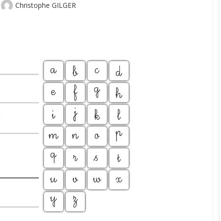
Author
Christophe GILGER