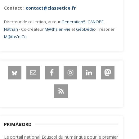
Contact :
contact@classetice.fr
Directeur de collection, auteur
Generation5
,
CANOPE
,
Nathan
- Co-créateur
M@ths en-vie
et
GéoDéclic
- Trésorier
M@ths'n Co
PRIMÀBORD
Le portail national Eduscol du numérique pour le premier