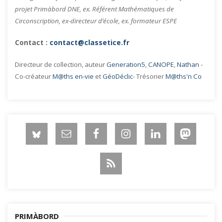
projet Primàbord DNE, ex. Référent Mathématiques de
Circonscription, ex-directeur d’école, ex. formateur ESPE
Contact :
contact@classetice.fr
Directeur de collection, auteur
Generation5
,
CANOPE
,
Nathan
-
Co-créateur
M@ths en-vie
et
GéoDéclic
- Trésorier
M@ths'n Co
PRIMÀBORD