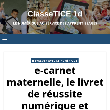
Skip
to
ClasseTICE 1d
content
LE NUMÉRIQUE AU SERVICE DES APPRENTISSAGES
EVALUER AVEC LE NUMÉRIQUE
e-carnet
maternelle, le livret
de réussite
numérique et