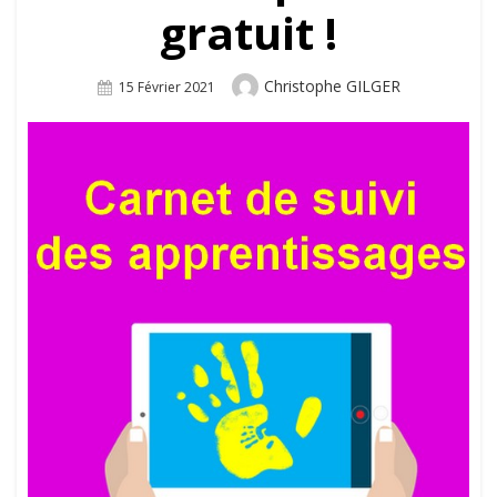
gratuit !
Author
Christophe GILGER
Posted
15 Février 2021
On