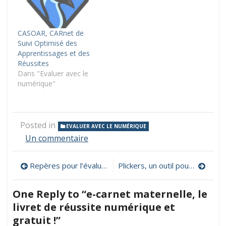
CASOAR, CARnet de
Suivi Optimisé des
Apprentissages et des
Réussites
Dans "Evaluer avec le
numérique"
Posted in
EVALUER AVEC LE NUMÉRIQUE
sur
Un commentaire
e-
carnet
Navigation
Repères pour l’évaluation des compétences numériques en primaire (Niveaux de maîtrise 1 & 2 du CRCN)
Plickers, un outil pour évaluer vos élèves différemment !
maternelle,
le
de
livret
One Reply to “e-carnet maternelle, le
de
l’article
livret de réussite numérique et
réussite
numérique
gratuit !”