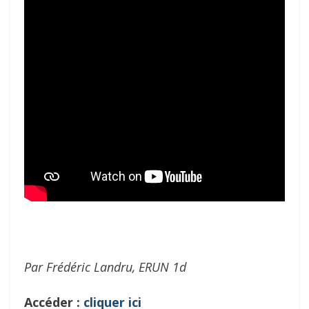
Par Frédéric Landru, ERUN 1d
Accéder :
cliquer ici