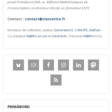
projet Primàbord DNE, ex. Référent Mathématiques de
Circonscription, ex-directeur d’école, ex. formateur ESPE
Contact :
contact@classetice.fr
Directeur de collection, auteur
Generation5
,
CANOPE
,
Nathan
-
Co-créateur
M@ths en-vie
et
GéoDéclic
- Trésorier
M@ths'n Co
PRIMÀBORD