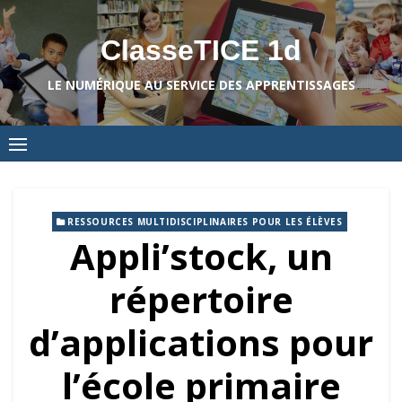
Skip
to
ClasseTICE 1d
content
LE NUMÉRIQUE AU SERVICE DES APPRENTISSAGES
RESSOURCES MULTIDISCIPLINAIRES POUR LES ÉLÈVES
Appli’stock, un
répertoire
d’applications pour
l’école primaire