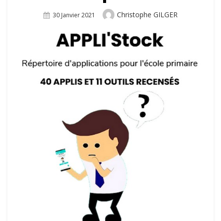
Author
Christophe GILGER
Posted
30 Janvier 2021
On