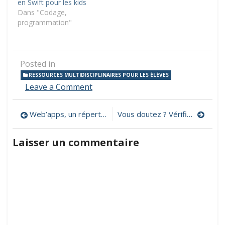
en Swift pour les kids
Dans "Codage,
programmation"
Posted in
RESSOURCES MULTIDISCIPLINAIRES POUR LES ÉLÈVES
on
Leave a Comment
Appli’stock,
un
Navigation
Web’apps, un répertoire d’applications web et de logiciels pour l’école primaire
Vous doutez ? Vérifiez et remettez en question ! Un programme de littératie numérique
répertoire
d’applications
de
pour
Laisser un commentaire
l’école
l’article
primaire