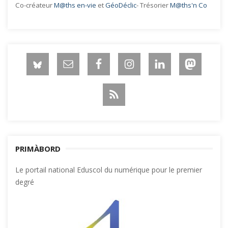
Co-créateur
M@ths en-vie
et
GéoDéclic
- Trésorier
M@ths'n Co
PRIMÀBORD
Le portail national Eduscol du numérique pour le premier
degré