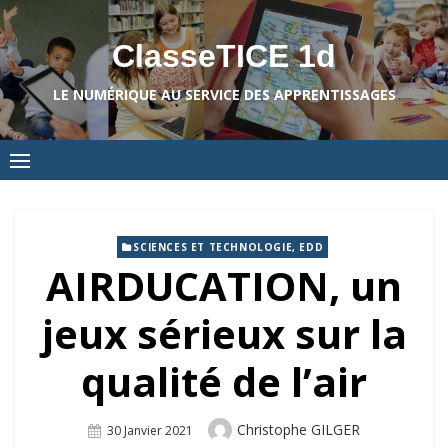
Skip
to
ClasseTICE 1d
content
LE NUMÉRIQUE AU SERVICE DES APPRENTISSAGES
SCIENCES ET TECHNOLOGIE, EDD
AIRDUCATION, un
jeux sérieux sur la
qualité de l’air
Author
Christophe GILGER
Posted
30 Janvier 2021
On