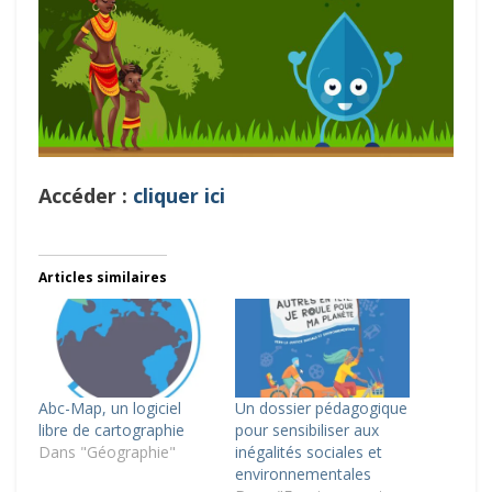
Accéder :
cliquer ici
Articles similaires
Abc-Map, un logiciel
Un dossier pédagogique
libre de cartographie
pour sensibiliser aux
Dans "Géographie"
inégalités sociales et
environnementales