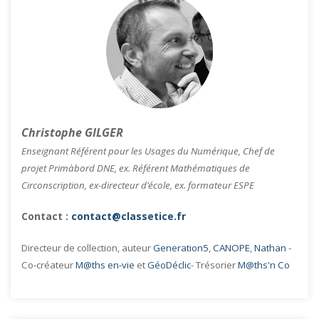
Christophe GILGER
Enseignant Référent pour les Usages du Numérique, Chef de
projet Primàbord DNE, ex. Référent Mathématiques de
Circonscription, ex-directeur d’école, ex. formateur ESPE
Contact :
contact@classetice.fr
Directeur de collection, auteur
Generation5
,
CANOPE
,
Nathan
-
Co-créateur
M@ths en-vie
et
GéoDéclic
- Trésorier
M@ths'n Co