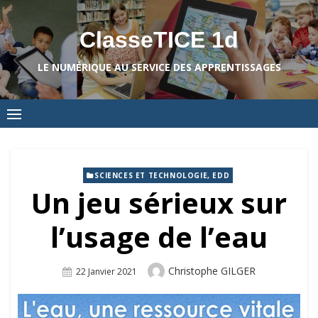
Skip
to
ClasseTICE 1d
content
LE NUMÉRIQUE AU SERVICE DES APPRENTISSAGES
SCIENCES ET TECHNOLOGIE, EDD
Un jeu sérieux sur
l’usage de l’eau
Author
Christophe GILGER
Posted
22 Janvier 2021
On