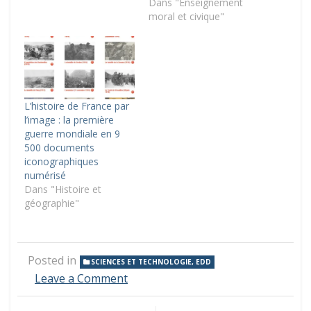
Dans "Enseignement
moral et civique"
L’histoire de France par
l’image : la première
guerre mondiale en 9
500 documents
iconographiques
numérisé
Dans "Histoire et
géographie"
Posted in
SCIENCES ET TECHNOLOGIE, EDD
on
Leave a Comment
Un
jeu