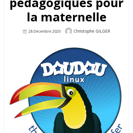
pédagogiques pour
la maternelle
Author
Christophe GILGER
Posted
28 Décembre 2020
On