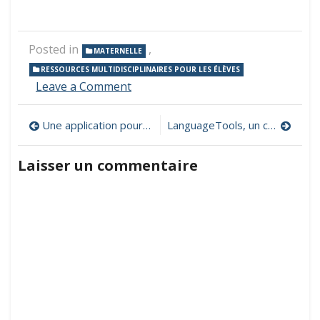
Posted in
,
MATERNELLE
RESSOURCES MULTIDISCIPLINAIRES POUR LES ÉLÈVES
on
Leave a Comment
Doudoulinux,
des
Navigation
Une application pour générer des étiquettes prénom
LanguageTools, un correcteur de grammaire et de style multilingue
applications
ludiques
de
et
Laisser un commentaire
pédagogiques
l’article
pour
la
maternelle