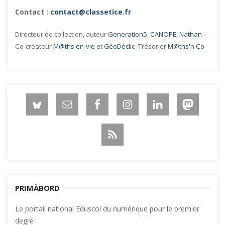
Contact :
contact@classetice.fr
Directeur de collection, auteur
Generation5
,
CANOPE
,
Nathan
-
Co-créateur
M@ths en-vie
et
GéoDéclic
- Trésorier
M@ths'n Co
PRIMÀBORD
Le portail national Eduscol du numérique pour le premier
degré