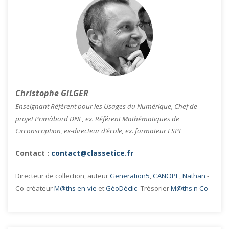
Christophe GILGER
Enseignant Référent pour les Usages du Numérique, Chef de
projet Primàbord DNE, ex. Référent Mathématiques de
Circonscription, ex-directeur d’école, ex. formateur ESPE
Contact :
contact@classetice.fr
Directeur de collection, auteur
Generation5
,
CANOPE
,
Nathan
-
Co-créateur
M@ths en-vie
et
GéoDéclic
- Trésorier
M@ths'n Co