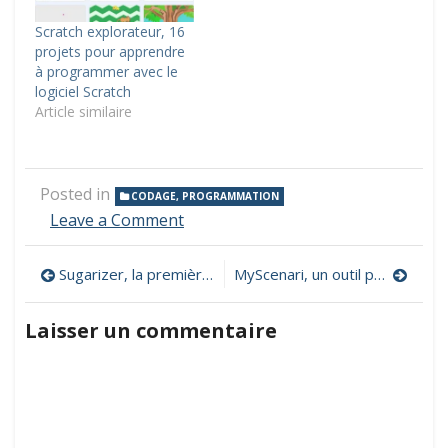
Scratch explorateur, 16
projets pour apprendre
à programmer avec le
logiciel Scratch
Article similaire
Posted in
CODAGE, PROGRAMMATION
on
Leave a Comment
Miranda,
un
Navigation
Sugarizer, la première plateforme éducative pour enfant
MyScenari, un outil pour scénariser un cours à distance
logiciel
de
de
simulation
Laisser un commentaire
de
l’article
robots
programmable
en
Scratch