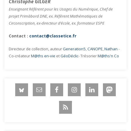
Christophe GILGER
Enseignant Référent pour les Usages du Numérique, Chef de
projet Primàbord DNE, ex. Référent Mathématiques de
Circonscription, ex-directeur d’école, ex. formateur ESPE
Contact :
contact@classetice.fr
Directeur de collection, auteur
Generation5
,
CANOPE
,
Nathan
-
Co-créateur
M@ths en-vie
et
GéoDéclic
- Trésorier
M@ths'n Co