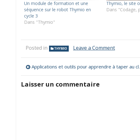
Un module de formation et une
Thymio, le site of
séquence sur le robot Thymio en
Dans "Codage, 
cycle 3
Dans "Thymio"
on
Posted in
Leave a Comment
THYMIO
Guide
d’activités
Navigation
pédagogiq
Applications et outils pour apprendre à taper au clavier
pour
de
Thymio
Laisser un commentaire
l’article