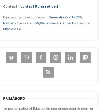
Contact :
contact@classetice.fr
Directeur de collection, auteur
Generation5
,
CANOPE
,
Nathan
- Co-créateur
M@ths en-vie
et
GéoDéclic
- Trésorier
M@ths'n Co
PRIMÀBORD
Le portail national Eduscol du numérique pour le premier