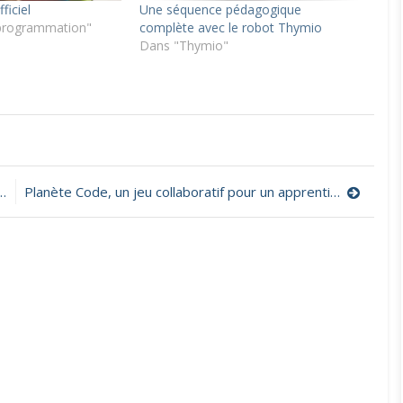
ficiel
Une séquence pédagogique
programmation"
complète avec le robot Thymio
Dans "Thymio"
ues
Planète Code, un jeu collaboratif pour un apprentissage débranché et progressif du code et de la programmation