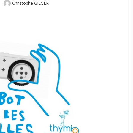
Author
Christophe GILGER