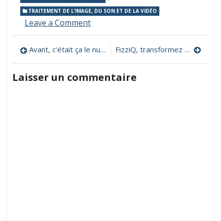
TRAITEMENT DE L’IMAGE, DU SON ET DE LA VIDÉO
on
Leave a Comment
La
boîte
Navigation
Avant, c’était ça le numérique à l’école…
FizziQ, transformez votre smartphone ou tablette en laboratoire portable
à
outils
de
numériques,
Laisser un commentaire
des
l’article
tutoriels,
des
astuces,
des
zoom…