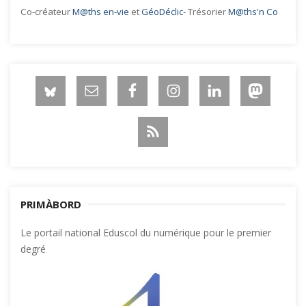
Co-créateur
M@ths en-vie
et
GéoDéclic
- Trésorier
M@ths'n Co
PRIMÀBORD
Le portail national Eduscol du numérique pour le premier
degré