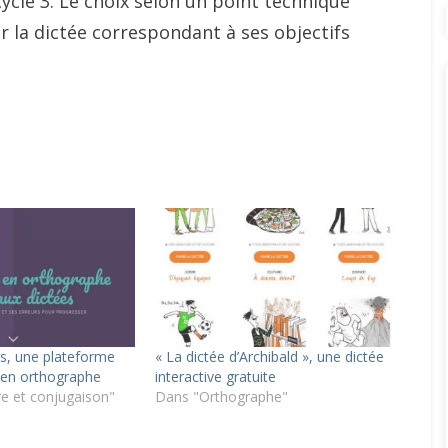
ycle 3. Le choix selon un point technique
 la dictée correspondant à ses objectifs
es, une plateforme
« La dictée d’Archibald », une dictée
 en orthographe
interactive gratuite
 et conjugaison"
Dans "Orthographe"