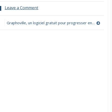
on
Leave a Comment
Une
dictée
par
Graphoville, un logiciel gratuit pour progresser en orthographe
jour,
des
dictées
sonorisées
pour
travailler
son
orthographe