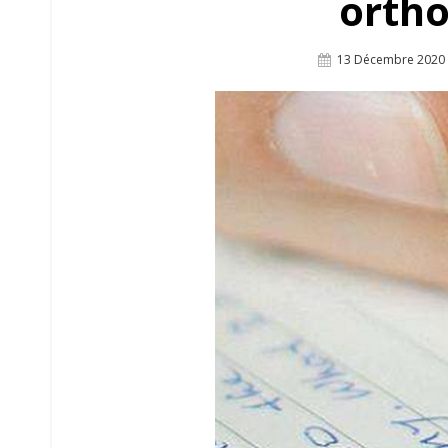
orth
Posted
13 Décembre 2020
On