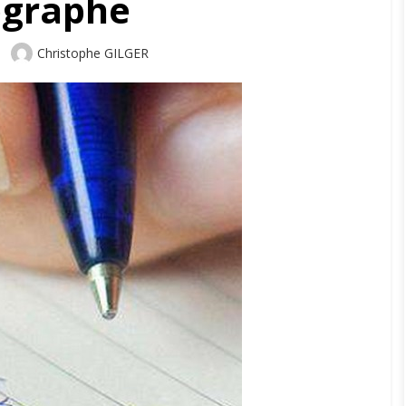
ographe
Author
Christophe GILGER