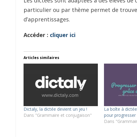
Les dictées sont adaptées à des élèves de c
particulier ou par thème permet de trouver
d’apprentissages.
Accéder :
cliquer ici
Articles similaires
Dictaly, la dictée devient un jeu !
La boîte à dicté
Dans "Grammaire et conjugaison"
pour progresser
Dans "Grammaire