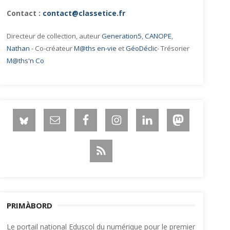
Contact :
contact@classetice.fr
Directeur de collection, auteur
Generation5
,
CANOPE
,
Nathan
- Co-créateur
M@ths en-vie
et
GéoDéclic
- Trésorier
M@ths'n Co
PRIMÀBORD
Le portail national Eduscol du numérique pour le premier