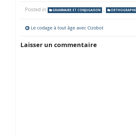
Posted in
,
GRAMMAIRE ET CONJUGAISON
ORTHOGRAPHE
Navigation
Le codage à tout âge avec Ozobot
de
Laisser un commentaire
l’article