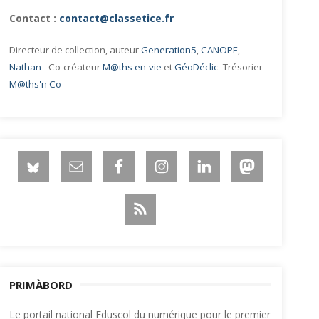
Contact :
contact@classetice.fr
Directeur de collection, auteur
Generation5
,
CANOPE
,
Nathan
- Co-créateur
M@ths en-vie
et
GéoDéclic
- Trésorier
M@ths'n Co
PRIMÀBORD
Le portail national Eduscol du numérique pour le premier