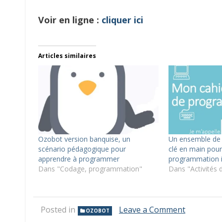
Voir en ligne :
cliquer ici
Articles similaires
Ozobot version banquise, un
Un ensemble de l
scénario pédagogique pour
clé en main pour 
apprendre à programmer
programmation 
Dans "Codage, programmation"
Dans "Activités
on
Posted in
Leave a Comment
OZOBOT
Les