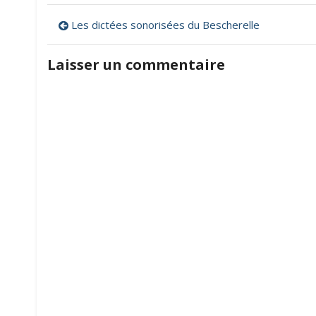
contes
Navigation
d’Ozobot,
Les dictées sonorisées du Bescherelle
une
de
séquence
Laisser un commentaire
complète
l’article
pour
le
cycle
2