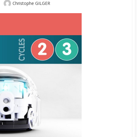
Author
Christophe GILGER