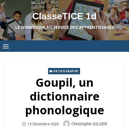
Skip
to
ClasseTICE 1d
content
LE NUMÉRIQUE AU SERVICE DES APPRENTISSAGES
ORTHOGRAPHE
Goupil, un
dictionnaire
phonologique
Author
Christophe GILGER
Posted
13 Décembre 2020
On