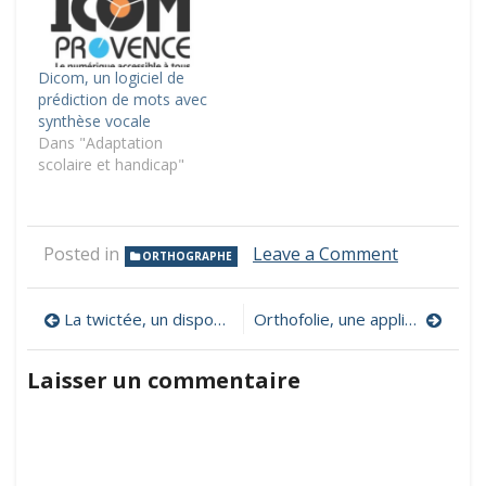
Dicom, un logiciel de
prédiction de mots avec
synthèse vocale
Dans "Adaptation
scolaire et handicap"
on
Posted in
Leave a Comment
ORTHOGRAPHE
Goupil,
un
Navigation
dictionnair
La twictée, un dispositif collaboratif d’enseignement et d’apprentissage de l’orthographe
Orthofolie, une application ludique sur le thème de la dictée et de l’orthographe
phonologi
de
Laisser un commentaire
l’article