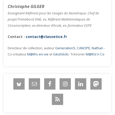
Christophe GILGER
Enseignant Référent pour les Usages du Numérique, Chef de
projet Primàbord DNE, ex. Référent Mathématiques de
Circonscription, ex-directeur d’école, ex. formateur ESPE
Contact :
contact@classetice.fr
Directeur de collection, auteur
Generation5
,
CANOPE
,
Nathan
-
Co-créateur
M@ths en-vie
et
GéoDéclic
- Trésorier
M@ths'n Co