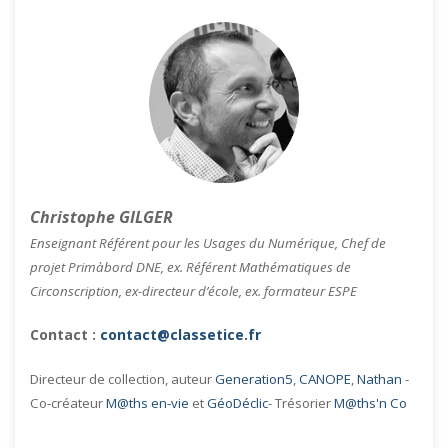
Christophe GILGER
Enseignant Référent pour les Usages du Numérique, Chef de
projet Primàbord DNE, ex. Référent Mathématiques de
Circonscription, ex-directeur d’école, ex. formateur ESPE
Contact :
contact@classetice.fr
Directeur de collection, auteur
Generation5
,
CANOPE
,
Nathan
-
Co-créateur
M@ths en-vie
et
GéoDéclic
- Trésorier
M@ths'n Co