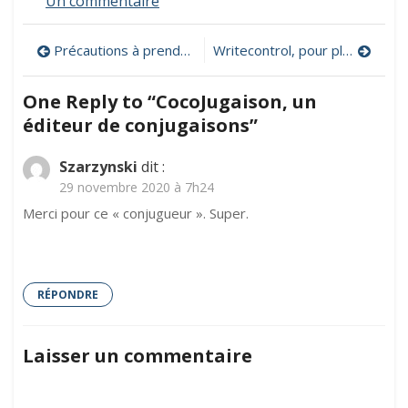
sur
Un commentaire
CocoJugaison,
un
Navigation
Précautions à prendre pour utiliser les réseaux sociaux en classe
Writecontrol, pour planifier et gérer un projet d’écriture dans sa classe
éditeur
de
de
conjugaisons
One Reply to “CocoJugaison, un
l’article
éditeur de conjugaisons”
Szarzynski
dit :
29 novembre 2020 à 7h24
Merci pour ce « conjugueur ». Super.
RÉPONDRE
Laisser un commentaire