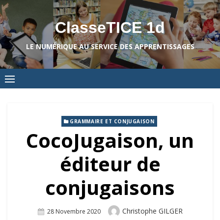
Skip
to
ClasseTICE 1d
content
LE NUMÉRIQUE AU SERVICE DES APPRENTISSAGES
GRAMMAIRE ET CONJUGAISON
CocoJugaison, un
éditeur de
conjugaisons
Author
Christophe GILGER
Posted
28 Novembre 2020
On