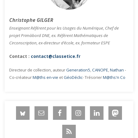
Christophe GILGER
Enseignant Référent pour les Usages du Numérique, Chef de
projet Primàbord DNE, ex. Référent Mathématiques de
Circonscription, ex-directeur d’école, ex. formateur ESPE
Contact :
contact@classetice.fr
Directeur de collection, auteur
Generation5
,
CANOPE
,
Nathan
-
Co-créateur
M@ths en-vie
et
GéoDéclic
- Trésorier
M@ths'n Co