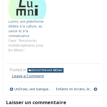
Lumni, une plateforme
dédiée à la culture, au
savoir et à la
connaissance
Dans "Ressources
multidisciplinaires pour
les élèves"
Posted in
EDUCATION AUX MÉDIAS
on
Leave a Comment
Dossier
pédagogique
Navigation
UnDraw, une banque d’images sous licence libre pour tout type de projet.
Enfants et écrans, les bons gestes en une infographie
de
la
de
Semaine
Laisser un commentaire
de
l’article