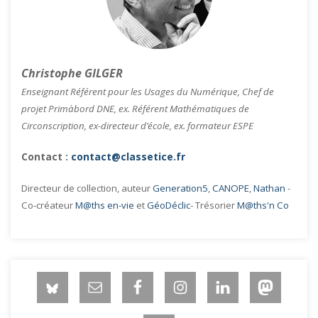
Christophe GILGER
Enseignant Référent pour les Usages du Numérique, Chef de
projet Primàbord DNE, ex. Référent Mathématiques de
Circonscription, ex-directeur d’école, ex. formateur ESPE
Contact :
contact@classetice.fr
Directeur de collection, auteur
Generation5
,
CANOPE
,
Nathan
-
Co-créateur
M@ths en-vie
et
GéoDéclic
- Trésorier
M@ths'n Co