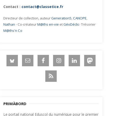
Contact :
contact@classetice.fr
Directeur de collection, auteur
Generation5
,
CANOPE
,
Nathan
- Co-créateur
M@ths en-vie
et
GéoDéclic
- Trésorier
M@ths'n Co
PRIMÀBORD
Le portail national Eduscol du numérique pour le premier