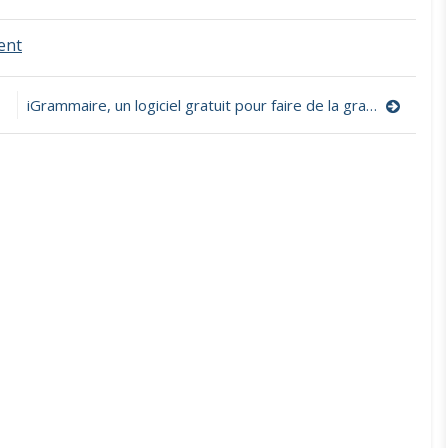
on
ent
Le
cercle
des
iGrammaire, un logiciel gratuit pour faire de la grammaire interactive
éplucheurs
de
texte,
des
ressources
pour
enseigner
la
compréhension