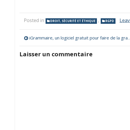
Posted in
,
Leav
DROIT, SÉCURITÉ ET ÉTHIQUE
RGPD
Navigation
iGrammaire, un logiciel gratuit pour faire de la grammaire interactive
de
Laisser un commentaire
l’article