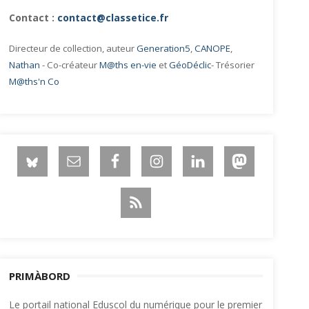
Contact :
contact@classetice.fr
Directeur de collection, auteur
Generation5
,
CANOPE
,
Nathan
- Co-créateur
M@ths en-vie
et
GéoDéclic
- Trésorier
M@ths'n Co
PRIMÀBORD
Le portail national Eduscol du numérique pour le premier