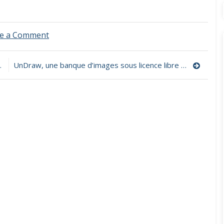
on
e a Comment
Focus
–
outils
UnDraw, une banque d’images sous licence libre pour tout type de projet.
numériques
et
problématiques
juridiques