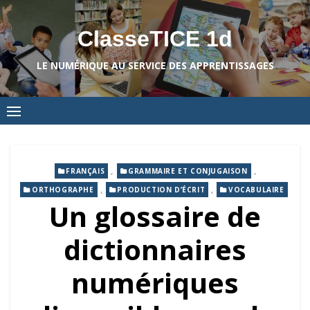
Skip
to
ClasseTICE 1d
content
LE NUMÉRIQUE AU SERVICE DES APPRENTISSAGES
,
,
FRANÇAIS
GRAMMAIRE ET CONJUGAISON
,
,
ORTHOGRAPHE
PRODUCTION D’ÉCRIT
VOCABULAIRE
Un glossaire de
dictionnaires
numériques