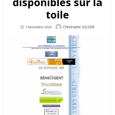
disponibles sur la
toile
Author
Christophe GILGER
Posted
7 Novembre 2020
On