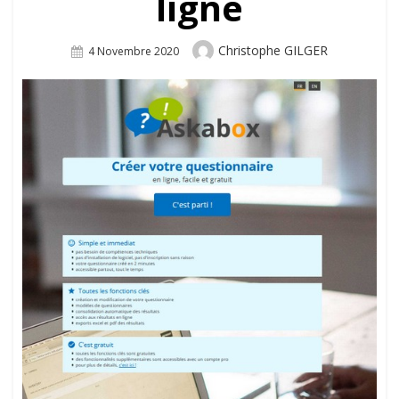
ligne
Author
Christophe GILGER
Posted
4 Novembre 2020
On