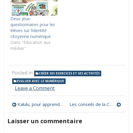
Deux jeux-
questionnaires pour les
élèves sur l’identité
citoyenne numérique
Dans "Education aux
médias"
Posted in
,
CRÉER SES EXERCICES ET SES ACTIVITÉS
EVALUER AVEC LE NUMÉRIQUE
on
Leave a Comment
Askabox,
créez
Navigation
Kalulu, pour apprendre à lire et à calculer
Les conseils de la CNIL pour un bon mot de passe
et
gérez
de
des
Laisser un commentaire
questionnaires
l’article
en