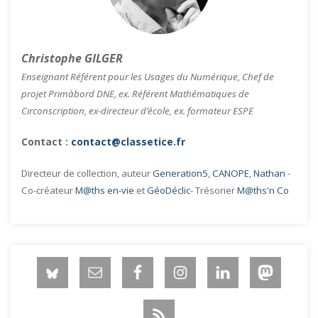
Christophe GILGER
Enseignant Référent pour les Usages du Numérique, Chef de
projet Primàbord DNE, ex. Référent Mathématiques de
Circonscription, ex-directeur d’école, ex. formateur ESPE
Contact :
contact@classetice.fr
Directeur de collection, auteur
Generation5
,
CANOPE
,
Nathan
-
Co-créateur
M@ths en-vie
et
GéoDéclic
- Trésorier
M@ths'n Co