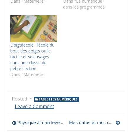
Dans "Maternelle"
Dans "Le numérique
dans les programmes"
Doigtdecole : l’école du
bout des doigts ou le
tactile et ses usages
dans une classe de
petite section
Dans "Maternelle"
Posted in
TABLETTES NUMÉRIQUES
on
Leave a Comment
Usages
pédagogiques
Navigation
Physique à main levée, un recueil de plus de 300 expériences à réaliser
Mes datas et moi, comprendre, transmettre et expliquer les enjeux du numérique
des
tablettes