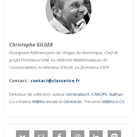
Christophe GILGER
Enseignant Référent pour les Usages du Numérique, Chef de
projet Primàbord DNE, ex. Référent Mathématiques de
Circonscription, ex-directeur d’école, ex. formateur ESPE
Contact :
contact@classetice.fr
Directeur de collection, auteur
Generation5
,
CANOPE
,
Nathan
-
Co-créateur
M@ths en-vie
et
GéoDéclic
- Trésorier
M@ths'n Co