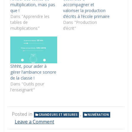
multiplication, mais pas
accompagner et
que !
valoriser la production
Dans "Apprendre les
d’écrits à l’école primaire
tables de
Dans "Production
multiplications"
d’écrit"
Shhht, pour aider à
gérer l’ambiance sonore
de la classe !
Dans "Outils pour
l'enseignant"
Posted in
,
GRANDEURS ET MESURES
NUMÉRATION
on
Leave a Comment
Connaître