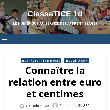
Skip
to
ClasseTICE 1d
content
LE NUMÉRIQUE AU SERVICE DES APPRENTISSAGES
,
GRANDEURS ET MESURES
NUMÉRATION
Connaître la
relation entre euro
et centimes
Author
Christophe GILGER
Posted
31 Octobre 2020
On