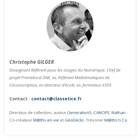
Christophe GILGER
Enseignant Référent pour les Usages du Numérique, Chef de
projet Primàbord DNE, ex. Référent Mathématiques de
Circonscription, ex-directeur d’école, ex. formateur ESPE
Contact :
contact@classetice.fr
Directeur de collection, auteur
Generation5
,
CANOPE
,
Nathan
-
Co-créateur
M@ths en-vie
et
GéoDéclic
- Trésorier
M@ths'n Co