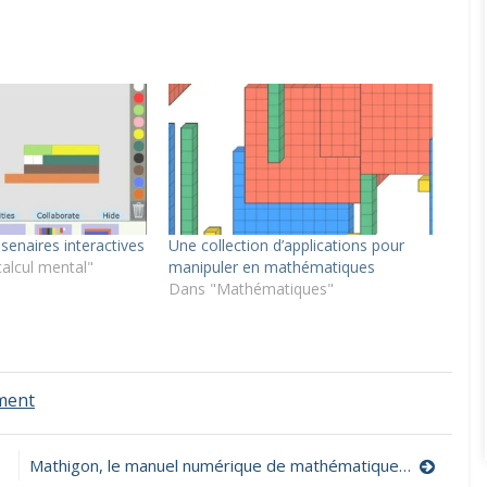
senaires interactives
Une collection d’applications pour
calcul mental"
manipuler en mathématiques
Dans "Mathématiques"
on
ment
Réglettes
cuisenaires
numériques
Mathigon, le manuel numérique de mathématiques du futur