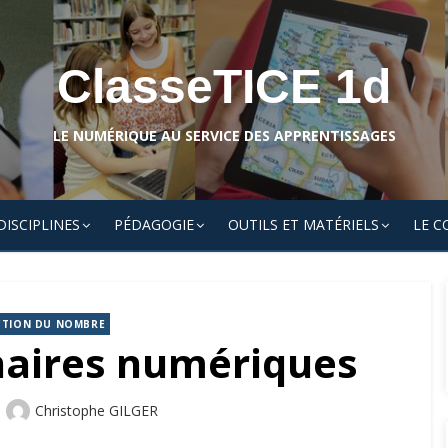
ClasseTICE 1d
LE NUMÉRIQUE AU SERVICE DES APPRENTISSAGES
DISCIPLINES
PÉDAGOGIE
OUTILS ET MATÉRIELS
LE C
TION DU NOMBRE
naires numériques
Author
Christophe GILGER