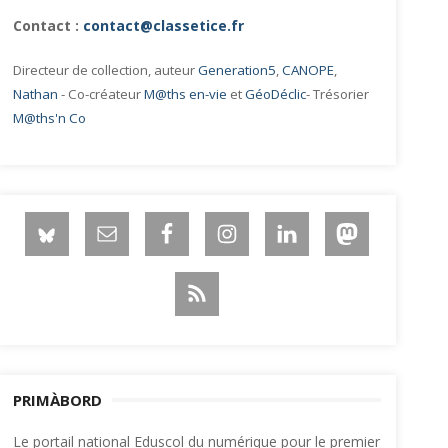
Contact :
contact@classetice.fr
Directeur de collection, auteur
Generation5
,
CANOPE
,
Nathan
- Co-créateur
M@ths en-vie
et
GéoDéclic
- Trésorier
M@ths'n Co
PRIMÀBORD
Le portail national Eduscol du numérique pour le premier