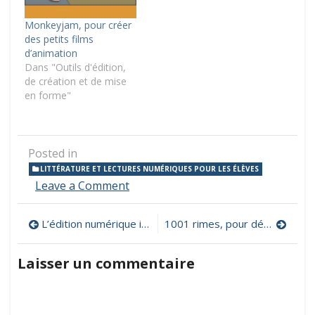
Monkeyjam, pour créer
des petits films
d’animation
Dans "Outils d'édition,
de création et de mise
en forme"
Posted in
LITTÉRATURE ET LECTURES NUMÉRIQUES POUR LES ÉLÈVES
on
Leave a Comment
Livraginarium,
une
Navigation
L’édition numérique illustrée de la déclaration universelle des droits de l’homme
1001 rimes, pour développer la créativité des élèves
chaine
d’histoires
de
lues
Laisser un commentaire
pour
l’article
les
tout-
petits