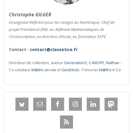
Christophe GILGER
Enseignant Référent pour les Usages du Numérique, Chef de
projet Primàbord DNE, ex. Référent Mathématiques de
Circonscription, ex-directeur d’école, ex. formateur ESPE
Contact :
contact@classetice.fr
Directeur de collection, auteur
Generation5
,
CANOPE
,
Nathan
-
Co-créateur
M@ths en-vie
et
GéoDéclic
- Trésorier
M@ths'n Co