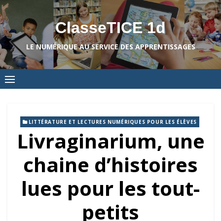
Skip
to
ClasseTICE 1d
content
LE NUMÉRIQUE AU SERVICE DES APPRENTISSAGES
LITTÉRATURE ET LECTURES NUMÉRIQUES POUR LES ÉLÈVES
Livraginarium, une
chaine d’histoires
lues pour les tout-
petits