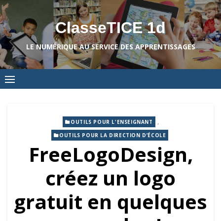
Skip
to
ClasseTICE 1d
content
LE NUMÉRIQUE AU SERVICE DES APPRENTISSAGES
,
OUTILS POUR L'ENSEIGNANT
OUTILS POUR LA DIRECTION D’ÉCOLE
FreeLogoDesign,
créez un logo
gratuit en quelques