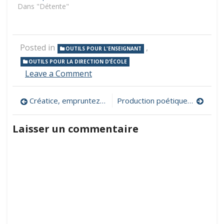
Dans "Détente"
Posted in
,
OUTILS POUR L'ENSEIGNANT
OUTILS POUR LA DIRECTION D’ÉCOLE
on
Leave a Comment
FreeLogoDesign,
créez
Navigation
Créatice, empruntez, échangez, testez, partagez et mutualisez !
Production poétique, des outils numériques pour favoriser la créativité des élèves
un
logo
de
gratuit
Laisser un commentaire
en
l’article
quelques
secondes
!