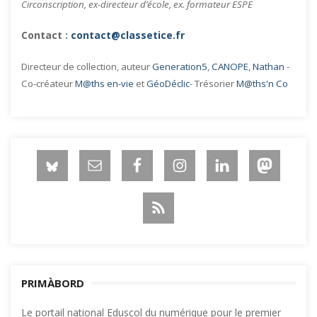
Circonscription, ex-directeur d’école, ex. formateur ESPE
Contact :
contact@classetice.fr
Directeur de collection, auteur
Generation5
,
CANOPE
,
Nathan
-
Co-créateur
M@ths en-vie
et
GéoDéclic
- Trésorier
M@ths'n Co
PRIMÀBORD
Le portail national Eduscol du numérique pour le premier