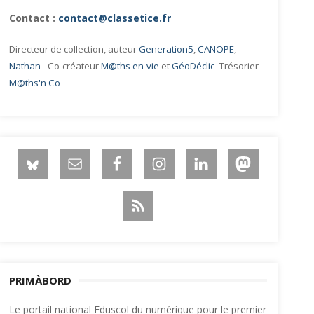
Contact :
contact@classetice.fr
Directeur de collection, auteur
Generation5
,
CANOPE
,
Nathan
- Co-créateur
M@ths en-vie
et
GéoDéclic
- Trésorier
M@ths'n Co
PRIMÀBORD
Le portail national Eduscol du numérique pour le premier