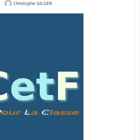
Author
Christophe GILGER