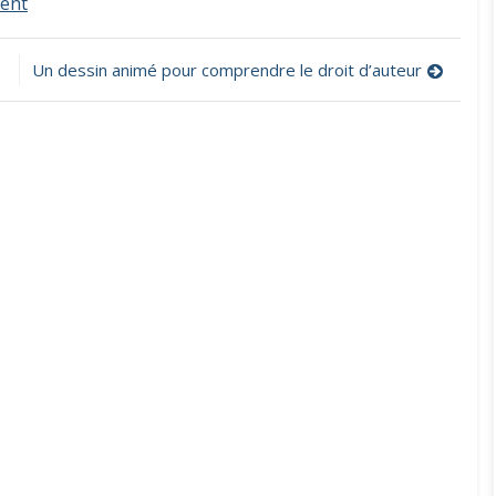
on
ent
S’entraîner
au
calcul
Un dessin animé pour comprendre le droit d’auteur
mental
par
compétences