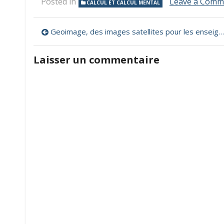
Posted in
Leave a Comm
CALCUL ET CALCUL MENTAL
Navigation
Geoimage, des images satellites pour les enseignants et les étudiants
de
Laisser un commentaire
l’article