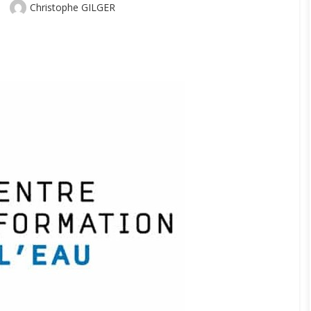
Author
Christophe GILGER