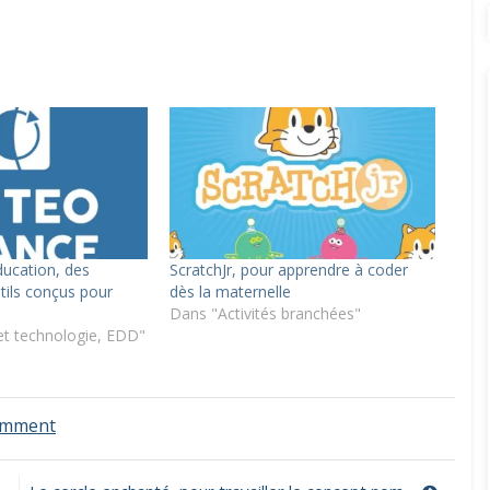
ucation, des
ScratchJr, pour apprendre à coder
tils conçus pour
dès la maternelle
Dans "Activités branchées"
et technologie, EDD"
on
omment
Les
voyages
de