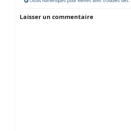
Navigation
Outils numériques pour élèves avec troubles des apprentissages (DYS)
de
Laisser un commentaire
l’article