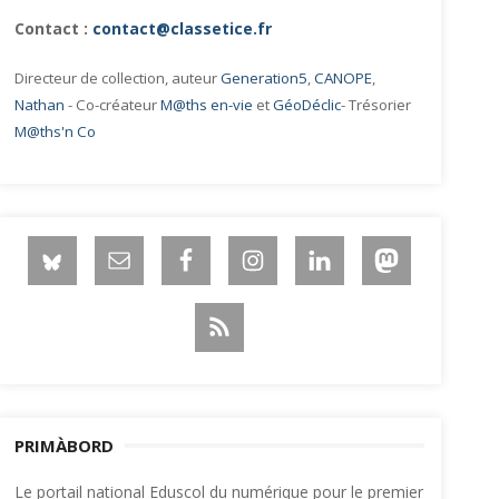
Contact :
contact@classetice.fr
Directeur de collection, auteur
Generation5
,
CANOPE
,
Nathan
- Co-créateur
M@ths en-vie
et
GéoDéclic
- Trésorier
M@ths'n Co
PRIMÀBORD
Le portail national Eduscol du numérique pour le premier