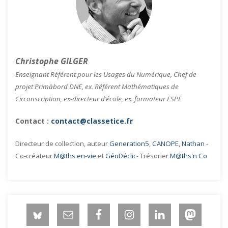
Christophe GILGER
Enseignant Référent pour les Usages du Numérique, Chef de
projet Primàbord DNE, ex. Référent Mathématiques de
Circonscription, ex-directeur d’école, ex. formateur ESPE
Contact :
contact@classetice.fr
Directeur de collection, auteur
Generation5
,
CANOPE
,
Nathan
-
Co-créateur
M@ths en-vie
et
GéoDéclic
- Trésorier
M@ths'n Co