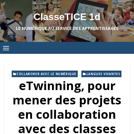
Skip
to
ClasseTICE 1d
content
LE NUMÉRIQUE AU SERVICE DES APPRENTISSAGES
,
COLLABORER AVEC LE NUMÉRIQUE
LANGUES VIVANTES
eTwinning, pour
mener des projets
en collaboration
avec des classes