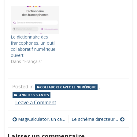
Le dictionnaire des
francophones, un outil
collaboratif numérique
ouvert
Dans "Français"
Posted in
,
COLLABORER AVEC LE NUMÉRIQUE
LANGUES VIVANTES
on
Leave a Comment
eTwinning,
pour
Navigation
MagiCalculator, un calculateur virtuel pédagogique muni d’un vérificateur du travail de l’élève
Le schéma directeur des ENT (SDET)
mener
des
de
projets
Laisser un commentaire