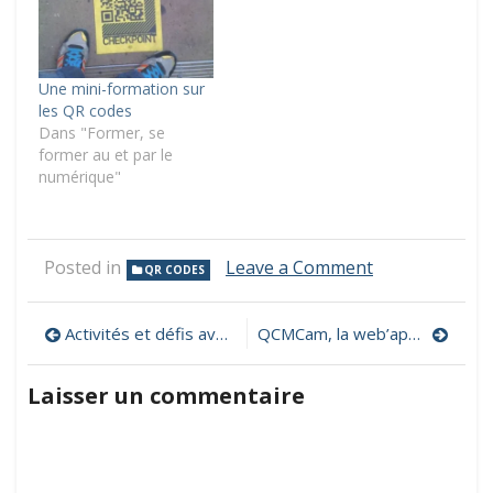
Une mini-formation sur
les QR codes
Dans "Former, se
former au et par le
numérique"
on
Posted in
Leave a Comment
QR CODES
Un
générateur
Navigation
gratuit
Activités et défis avec BlueBot pour le cycle 2
QCMCam, la web’app pour sonder vos stagiaires ou élèves avec une webcam !
de
de
QR
Laisser un commentaire
codes
l’article
personnalisab