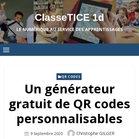
Skip
to
ClasseTICE 1d
content
LE NUMÉRIQUE AU SERVICE DES APPRENTISSAGES
QR CODES
Un générateur
gratuit de QR codes
personnalisables
Author
Christophe GILGER
Posted
9 Septembre 2020
On