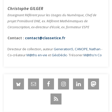
Christophe GILGER
Enseignant Référent pour les Usages du Numérique, Chef de
projet Primàbord DNE, ex. Référent Mathématiques de
Circonscription, ex-directeur d’école, ex. formateur ESPE
Contact :
contact@classetice.fr
Directeur de collection, auteur
Generation5
,
CANOPE
,
Nathan
-
Co-créateur
M@ths en-vie
et
GéoDéclic
- Trésorier
M@ths'n Co