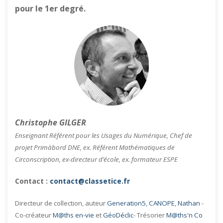
pour le 1er degré.
Christophe GILGER
Enseignant Référent pour les Usages du Numérique, Chef de
projet Primàbord DNE, ex. Référent Mathématiques de
Circonscription, ex-directeur d’école, ex. formateur ESPE
Contact :
contact@classetice.fr
Directeur de collection, auteur
Generation5
,
CANOPE
,
Nathan
-
Co-créateur
M@ths en-vie
et
GéoDéclic
- Trésorier
M@ths'n Co