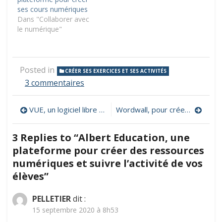
ses cours numériques
Dans "Collaborer avec
le numérique"
Posted in
CRÉER SES EXERCICES ET SES ACTIVITÉS
sur
3 commentaires
Albert
Education,
Navigation
VUE, un logiciel libre et gratuit pour créer des cartes conceptuelles ou de connaissances
Wordwall, pour créer ses propres activités interactives
une
plateforme
de
pour
3 Replies to “
Albert Education, une
créer
l’article
plateforme pour créer des ressources
des
ressources
numériques et suivre l’activité de vos
numériques
élèves
”
et
suivre
PELLETIER
dit :
l’activité
15 septembre 2020 à 8h53
de
vos