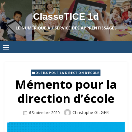
Skip
to
ClasseTICE 1d
content
LE NUMÉRIQUE AU SERVICE DES APPRENTISSAGES
OUTILS POUR LA DIRECTION D’ÉCOLE
Mémento pour la
direction d’école
Author
Christophe GILGER
Posted
6 Septembre 2020
On