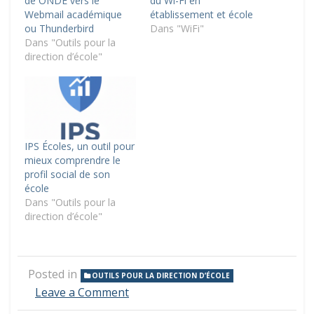
de ONDE vers le
du Wi-Fi en
Webmail académique
établissement et école
ou Thunderbird
Dans "WiFi"
Dans "Outils pour la
direction d’école"
IPS Écoles, un outil pour
mieux comprendre le
profil social de son
école
Dans "Outils pour la
direction d’école"
Posted in
OUTILS POUR LA DIRECTION D’ÉCOLE
on
Leave a Comment
Mémento