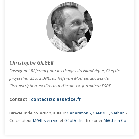
Christophe GILGER
Enseignant Référent pour les Usages du Numérique, Chef de
projet Primàbord DNE, ex. Référent Mathématiques de
Circonscription, ex-directeur d’école, ex. formateur ESPE
Contact :
contact@classetice.fr
Directeur de collection, auteur
Generation5
,
CANOPE
,
Nathan
-
Co-créateur
M@ths en-vie
et
GéoDéclic
- Trésorier
M@ths'n Co