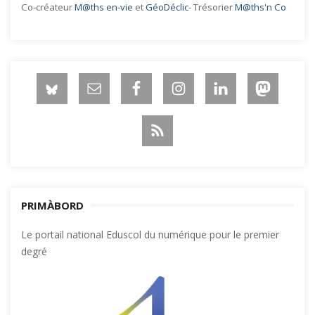
Co-créateur
M@ths en-vie
et
GéoDéclic
- Trésorier
M@ths'n Co
PRIMÀBORD
Le portail national Eduscol du numérique pour le premier
degré