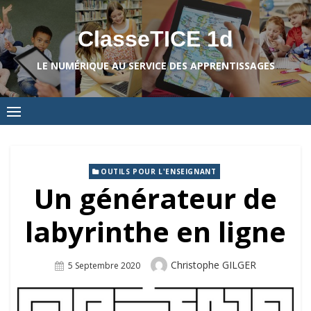
Skip
to
ClasseTICE 1d
content
LE NUMÉRIQUE AU SERVICE DES APPRENTISSAGES
OUTILS POUR L'ENSEIGNANT
Un générateur de
labyrinthe en ligne
Author
Christophe GILGER
Posted
5 Septembre 2020
On