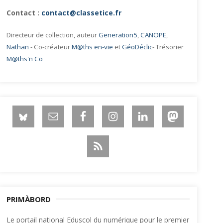
Contact :
contact@classetice.fr
Directeur de collection, auteur
Generation5
,
CANOPE
,
Nathan
- Co-créateur
M@ths en-vie
et
GéoDéclic
- Trésorier
M@ths'n Co
PRIMÀBORD
Le portail national Eduscol du numérique pour le premier