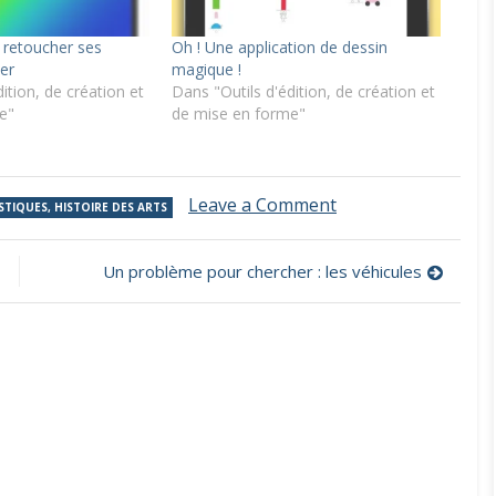
r retoucher ses
Oh ! Une application de dessin
er
magique !
ition, de création et
Dans "Outils d'édition, de création et
e"
de mise en forme"
on
Leave a Comment
STIQUES, HISTOIRE DES ARTS
Cartoonify,
une
application
Un problème pour chercher : les véhicules
qui
transforme
vos
photos
en
dessins
enfantins