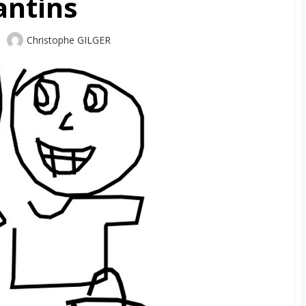
antins
Author
Christophe GILGER