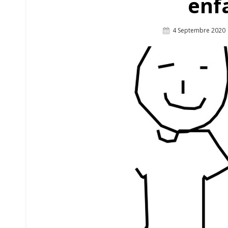
enf
Posted
4 Septembre 2020
On