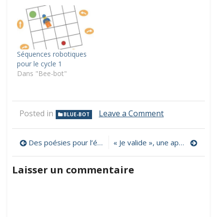
Séquences robotiques
pour le cycle 1
Dans "Bee-bot"
on
Posted in
Leave a Comment
BLUE-BOT
Séquence
d’introduction
Navigation
à
Des poésies pour l’école, une page de poésies avec des ressources élèves associées
« Je valide », une application pour réaliser son carnet de suivi des apprentissages
la
de
programmatio
Laisser un commentaire
autour
l’article
de
Blue-
bot