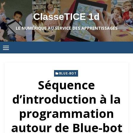
Skip
to
ClasseTICE 1d
content
LE NUMÉRIQUE AU SERVICE DES APPRENTISSAGES
BLUE-BOT
Séquence
d’introduction à la
programmation
autour de Blue-bot