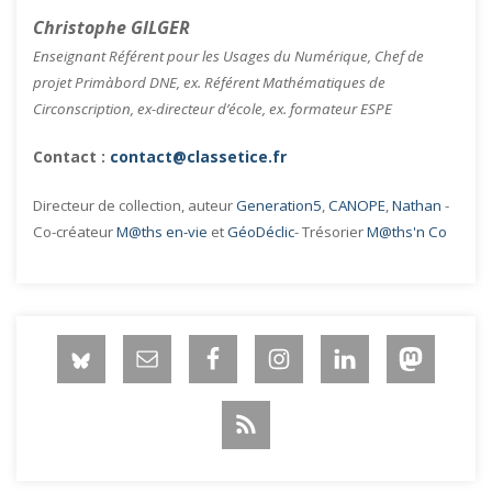
Christophe GILGER
Enseignant Référent pour les Usages du Numérique, Chef de
projet Primàbord DNE, ex. Référent Mathématiques de
Circonscription, ex-directeur d’école, ex. formateur ESPE
Contact :
contact@classetice.fr
Directeur de collection, auteur
Generation5
,
CANOPE
,
Nathan
-
Co-créateur
M@ths en-vie
et
GéoDéclic
- Trésorier
M@ths'n Co