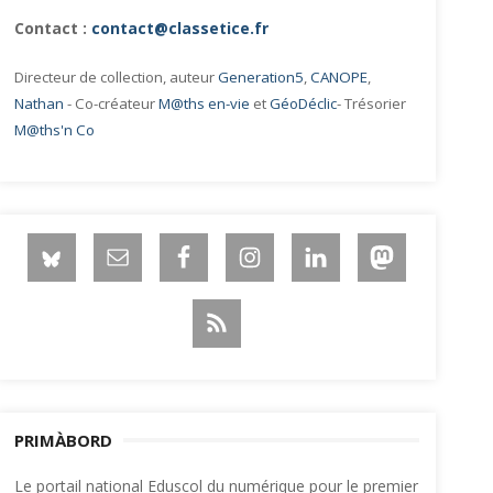
Contact :
contact@classetice.fr
Directeur de collection, auteur
Generation5
,
CANOPE
,
Nathan
- Co-créateur
M@ths en-vie
et
GéoDéclic
- Trésorier
M@ths'n Co
PRIMÀBORD
Le portail national Eduscol du numérique pour le premier