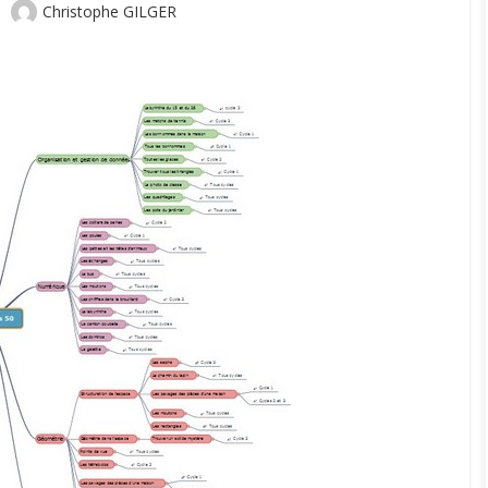
Author
Christophe GILGER