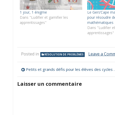
1 jour, 1 énigme
Le Gers’Cape ma
Dans "Ludifier et gamifier les
pour résoudre d
apprentissages"
mathématiques
Dans "Ludifier et
apprentissages"
Posted in
Leave a Com
RÉSOLUTION DE PROBLÈMES
Navigation
Petits et grands défis pour les élèves des cycles II et III
de
Laisser un commentaire
l’article