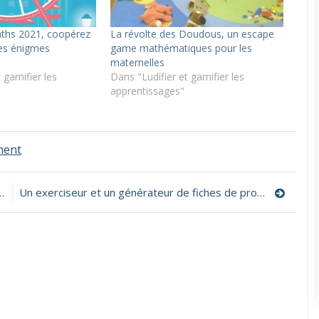
ths 2021, coopérez
La révolte des Doudous, un escape
es énigmes
game mathématiques pour les
maternelles
 gamifier les
Dans "Ludifier et gamifier les
apprentissages"
on
ment
Une
carte
mentale
Un exerciseur et un générateur de fiches de problèmes
d’énigmes
mathématiques
du
cycle
1
au
cycle
3