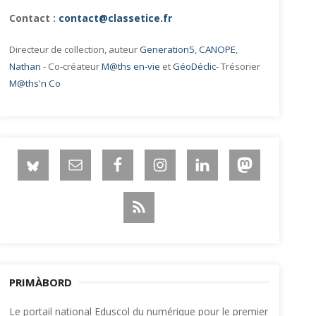
Contact :
contact@classetice.fr
Directeur de collection, auteur
Generation5
,
CANOPE
,
Nathan
- Co-créateur
M@ths en-vie
et
GéoDéclic
- Trésorier
M@ths'n Co
PRIMÀBORD
Le portail national Eduscol du numérique pour le premier