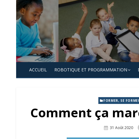
Skip
to
content
ACCUEIL
ROBOTIQUE ET PROGRAMMATION
FORMER, SE FORME
Comment ça marc
Posted
31 Août 2020
On