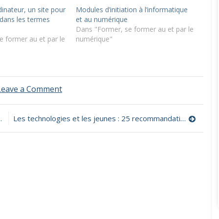
inateur, un site pour
Modules d’initiation à l’informatique
 dans les termes
et au numérique
Dans "Former, se former au et par le
 former au et par le
numérique"
on
Leave a Comment
Comment
ça
marche
Les technologies et les jeunes : 25 recommandations pour aider les parents
un
ordinateur
?