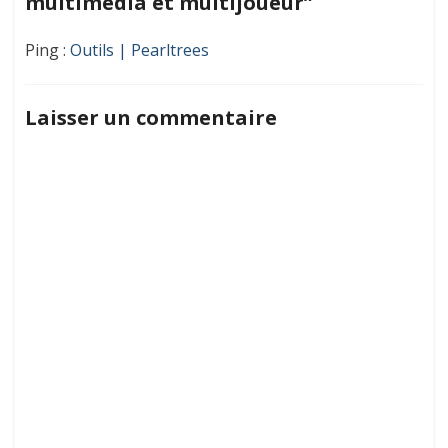
multimédia et multijoueur”
et
multijoueur
Ping :
Outils | Pearltrees
Laisser un commentaire