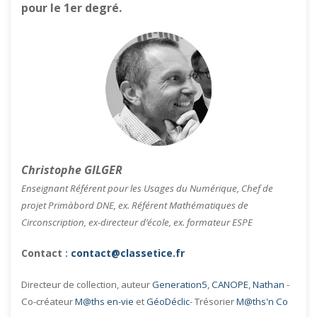
pour le 1er degré.
Christophe GILGER
Enseignant Référent pour les Usages du Numérique, Chef de
projet Primàbord DNE, ex. Référent Mathématiques de
Circonscription, ex-directeur d’école, ex. formateur ESPE
Contact :
contact@classetice.fr
Directeur de collection, auteur
Generation5
,
CANOPE
,
Nathan
-
Co-créateur
M@ths en-vie
et
GéoDéclic
- Trésorier
M@ths'n Co