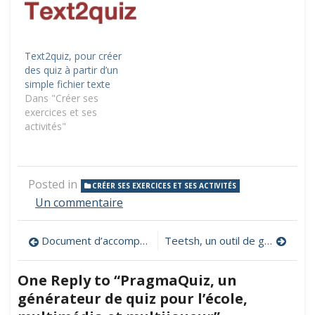
Text2quiz, pour créer
des quiz à partir d’un
simple fichier texte
Dans "Créer ses
exercices et ses
activités"
Posted in
CRÉER SES EXERCICES ET SES ACTIVITÉS
sur
Un commentaire
PragmaQuiz,
un
Navigation
Document d’accompagnement du cadre de référence des compétences numériques
Teetsh, un outil de gestion de classe
générateur
de
de
quiz
One Reply to “PragmaQuiz, un
pour
l’article
générateur de quiz pour l’école,
l’école,
multimédia