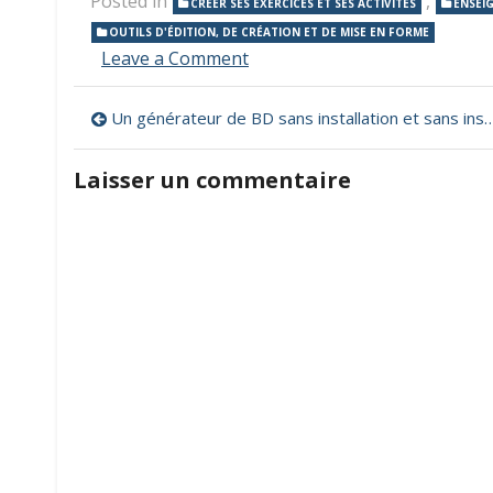
Posted in
,
CRÉER SES EXERCICES ET SES ACTIVITÉS
ENSEI
OUTILS D'ÉDITION, DE CRÉATION ET DE MISE EN FORME
on
Leave a Comment
PopLab,
pour
Navigation
Un générateur de BD sans installation et sans inscription
préparer,
organiser
de
et
Laisser un commentaire
partager
l’article
des
cours
en
ligne