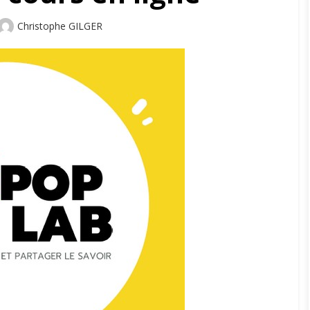
Author
Christophe GILGER