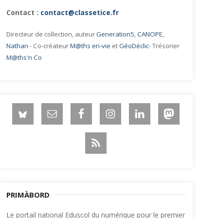
Contact :
contact@classetice.fr
Directeur de collection, auteur
Generation5
,
CANOPE
,
Nathan
- Co-créateur
M@ths en-vie
et
GéoDéclic
- Trésorier
M@ths'n Co
PRIMÀBORD
Le portail national Eduscol du numérique pour le premier