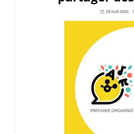
Posted
28 Août 2020
On