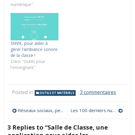
numérique"
Shhht, pour aider à
gérer l’ambiance sonore
de la classe !
Dans "Outils pour
l'enseignant"
sur
Posted in
3 commentaires
OUTILS ET MATÉRIELS
Salle
de
Navigation
Classe,
Réseaux sociaux, petit guide à l’attention des parents
Les 100 derniers numéros de l’hebdo « Les petits citoyens » en téléchargement gratuit
une
de
applicat
3 Replies to “
Salle de Classe, une
pour
l’article
aider