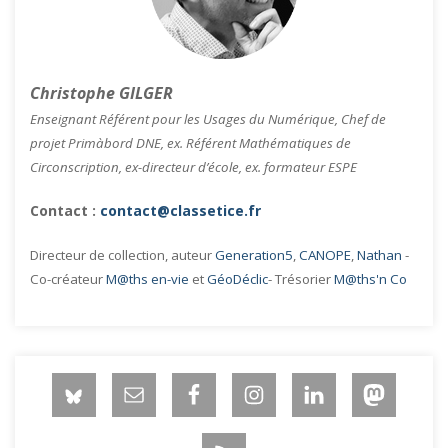
Christophe GILGER
Enseignant Référent pour les Usages du Numérique, Chef de
projet Primàbord DNE, ex. Référent Mathématiques de
Circonscription, ex-directeur d’école, ex. formateur ESPE
Contact :
contact@classetice.fr
Directeur de collection, auteur
Generation5
,
CANOPE
,
Nathan
-
Co-créateur
M@ths en-vie
et
GéoDéclic
- Trésorier
M@ths'n Co