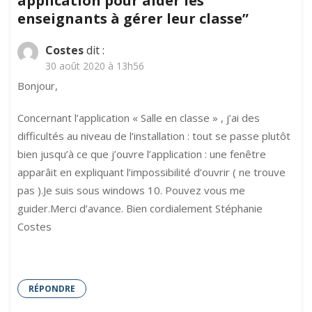
application pour aider les
les
enseignants à gérer leur classe
”
enseign
à
Costes
dit :
gérer
30 août 2020 à 13h56
leur
classe
Bonjour,
Concernant l’application « Salle en classe » , j’ai des
difficultés au niveau de l’installation : tout se passe plutôt
bien jusqu’à ce que j’ouvre l’application : une fenêtre
apparâit en expliquant l’impossibilité d’ouvrir ( ne trouve
pas ).Je suis sous windows 10. Pouvez vous me
guider.Merci d’avance. Bien cordialement Stéphanie
Costes
RÉPONDRE