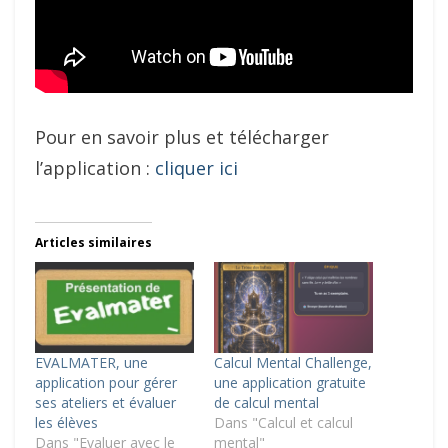
Pour en savoir plus et télécharger
l’application :
cliquer ici
Articles similaires
EVALMATER, une
Calcul Mental Challenge,
application pour gérer
une application gratuite
ses ateliers et évaluer
de calcul mental
les élèves
Dans "Calcul et calcul
Dans "Evaluer avec le
mental"