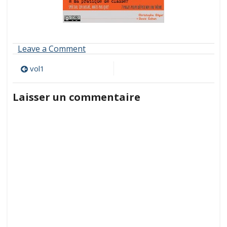
on
Leave a Comment
vol1
Navigation
vol1
de
Laisser un commentaire
l’article