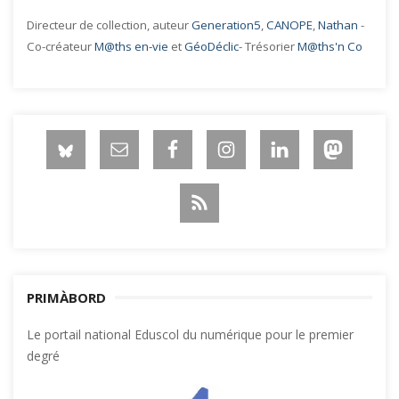
Directeur de collection, auteur
Generation5
,
CANOPE
,
Nathan
-
Co-créateur
M@ths en-vie
et
GéoDéclic
- Trésorier
M@ths'n Co
PRIMÀBORD
Le portail national Eduscol du numérique pour le premier
degré