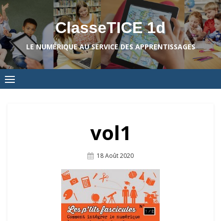
Skip
to
ClasseTICE 1d
content
LE NUMÉRIQUE AU SERVICE DES APPRENTISSAGES
vol1
Posted
18 Août 2020
On