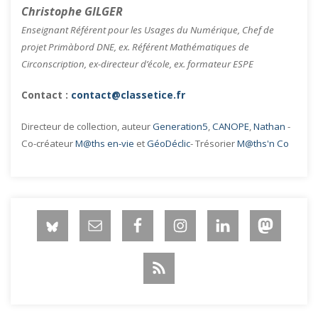
Christophe GILGER
Enseignant Référent pour les Usages du Numérique, Chef de
projet Primàbord DNE, ex. Référent Mathématiques de
Circonscription, ex-directeur d’école, ex. formateur ESPE
Contact :
contact@classetice.fr
Directeur de collection, auteur
Generation5
,
CANOPE
,
Nathan
-
Co-créateur
M@ths en-vie
et
GéoDéclic
- Trésorier
M@ths'n Co