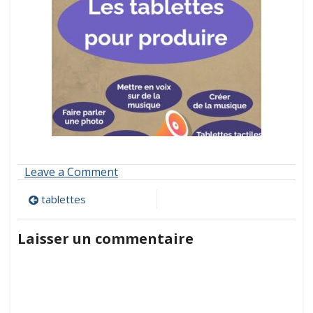
on
Leave a Comment
tablettes
Navigation
tablettes
de
Laisser un commentaire
l’article