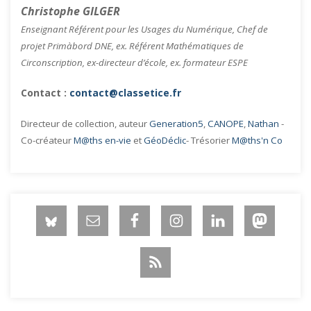
Christophe GILGER
Enseignant Référent pour les Usages du Numérique, Chef de
projet Primàbord DNE, ex. Référent Mathématiques de
Circonscription, ex-directeur d’école, ex. formateur ESPE
Contact :
contact@classetice.fr
Directeur de collection, auteur
Generation5
,
CANOPE
,
Nathan
-
Co-créateur
M@ths en-vie
et
GéoDéclic
- Trésorier
M@ths'n Co