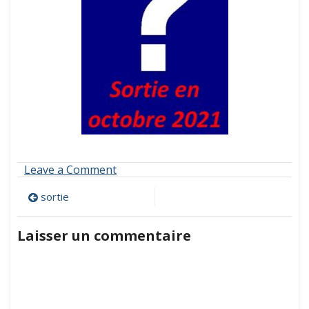
on
Leave a Comment
sortie
Navigation
sortie
de
Laisser un commentaire
l’article