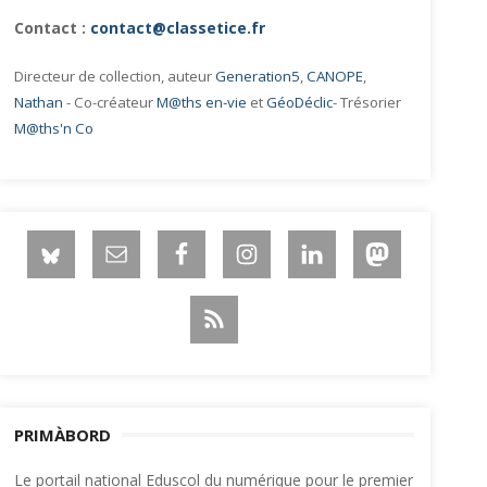
Contact :
contact@classetice.fr
Directeur de collection, auteur
Generation5
,
CANOPE
,
Nathan
- Co-créateur
M@ths en-vie
et
GéoDéclic
- Trésorier
M@ths'n Co
PRIMÀBORD
Le portail national Eduscol du numérique pour le premier