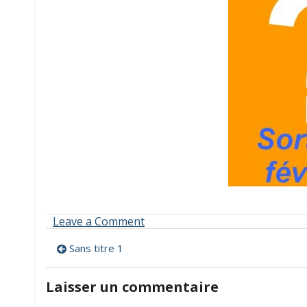
on
Leave a Comment
Sans
Navigation
titre
Sans titre 1
1
de
Laisser un commentaire
l’article