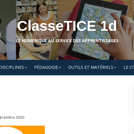
ClasseTICE 1d
LE NUMÉRIQUE AU SERVICE DES APPRENTISSAGES
DISCIPLINES
PÉDAGOGIE
OUTILS ET MATÉRIELS
LE C
ed
écembre 2020