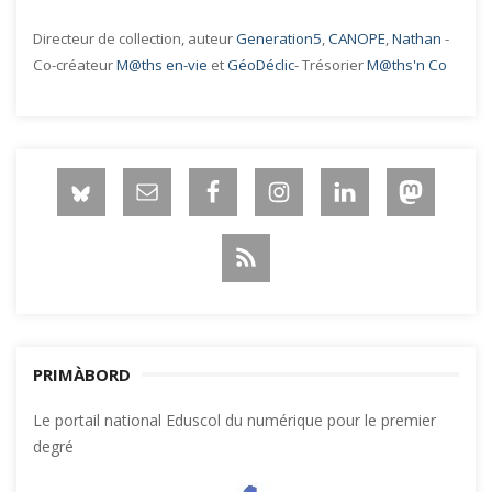
Directeur de collection, auteur
Generation5
,
CANOPE
,
Nathan
-
Co-créateur
M@ths en-vie
et
GéoDéclic
- Trésorier
M@ths'n Co
PRIMÀBORD
Le portail national Eduscol du numérique pour le premier
degré