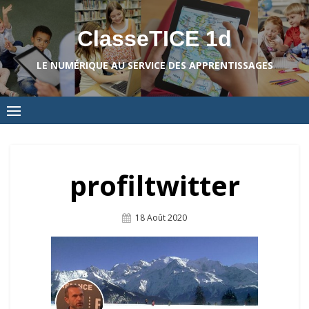
Skip
to
ClasseTICE 1d
content
LE NUMÉRIQUE AU SERVICE DES APPRENTISSAGES
profiltwitter
Posted
18 Août 2020
On