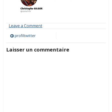
on
Leave a Comment
profiltwitter
Navigation
profiltwitter
de
Laisser un commentaire
l’article